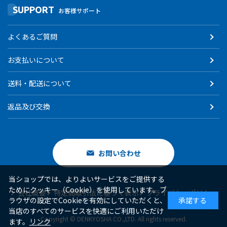
SUPPORT
お客様サポート
よくあるご質問
お支払いについて
送料・配送について
返品及び交換
お問い合わせ
当ショップでは、よりよいサービスをご提供する
ためにクッキー（Cookie）を使用しています。ブ
会社概要
特定商取引法に基づく表示
プライバシーポリシー
ラウザの設定でCookieを有効にしていただくと、
承諾する
当店のすべてのサービスを快適にご利用いただけ
Copyright © DENKYOSHA CO.,LTD. All rights reserved.
ます。
リンク