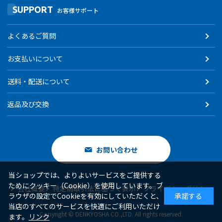
SUPPORT
お客様サポート
よくあるご質問
お支払いについて
送料・配送について
返品及び交換
お問い合わせ
当ショップでは、よりよいサービスをご提供する
ためにクッキー（Cookie）を使用しています。ブ
会社概要
特定商取引法に基づく表示
プライバシーポリシー
ラウザの設定でCookieを有効にしていただくと、
承諾する
当店のすべてのサービスを快適にご利用いただけ
Copyright © DENKYOSHA CO.,LTD. All rights reserved.
ます。
リンク