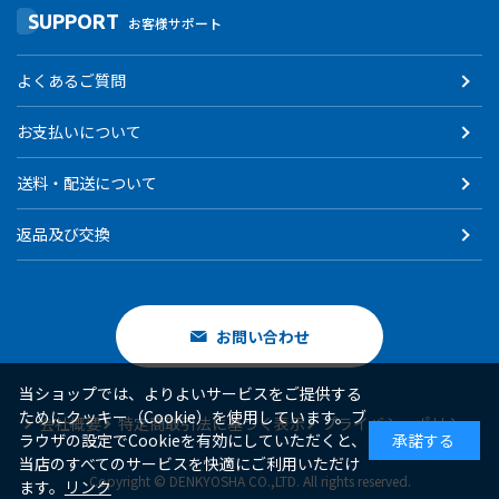
SUPPORT
お客様サポート
よくあるご質問
お支払いについて
送料・配送について
返品及び交換
お問い合わせ
当ショップでは、よりよいサービスをご提供する
ためにクッキー（Cookie）を使用しています。ブ
会社概要
特定商取引法に基づく表示
プライバシーポリシー
ラウザの設定でCookieを有効にしていただくと、
承諾する
当店のすべてのサービスを快適にご利用いただけ
Copyright © DENKYOSHA CO.,LTD. All rights reserved.
ます。
リンク