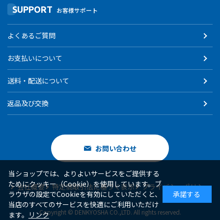
SUPPORT
お客様サポート
よくあるご質問
お支払いについて
送料・配送について
返品及び交換
お問い合わせ
当ショップでは、よりよいサービスをご提供する
ためにクッキー（Cookie）を使用しています。ブ
会社概要
特定商取引法に基づく表示
プライバシーポリシー
ラウザの設定でCookieを有効にしていただくと、
承諾する
当店のすべてのサービスを快適にご利用いただけ
Copyright © DENKYOSHA CO.,LTD. All rights reserved.
ます。
リンク