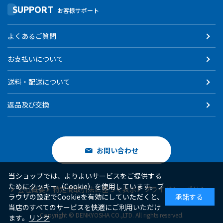
SUPPORT
お客様サポート
よくあるご質問
お支払いについて
送料・配送について
返品及び交換
お問い合わせ
当ショップでは、よりよいサービスをご提供する
ためにクッキー（Cookie）を使用しています。ブ
会社概要
特定商取引法に基づく表示
プライバシーポリシー
ラウザの設定でCookieを有効にしていただくと、
承諾する
当店のすべてのサービスを快適にご利用いただけ
Copyright © DENKYOSHA CO.,LTD. All rights reserved.
ます。
リンク