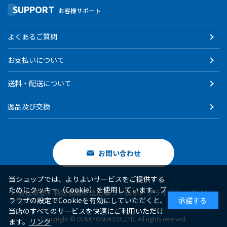
SUPPORT
お客様サポート
よくあるご質問
お支払いについて
送料・配送について
返品及び交換
お問い合わせ
当ショップでは、よりよいサービスをご提供する
ためにクッキー（Cookie）を使用しています。ブ
会社概要
特定商取引法に基づく表示
プライバシーポリシー
ラウザの設定でCookieを有効にしていただくと、
承諾する
当店のすべてのサービスを快適にご利用いただけ
Copyright © DENKYOSHA CO.,LTD. All rights reserved.
ます。
リンク