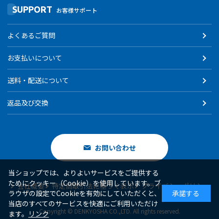
SUPPORT
お客様サポート
よくあるご質問
お支払いについて
送料・配送について
返品及び交換
お問い合わせ
当ショップでは、よりよいサービスをご提供する
ためにクッキー（Cookie）を使用しています。ブ
会社概要
特定商取引法に基づく表示
プライバシーポリシー
ラウザの設定でCookieを有効にしていただくと、
承諾する
当店のすべてのサービスを快適にご利用いただけ
Copyright © DENKYOSHA CO.,LTD. All rights reserved.
ます。
リンク