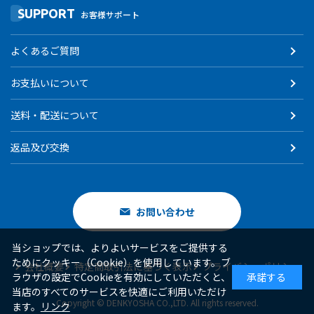
SUPPORT
お客様サポート
よくあるご質問
お支払いについて
送料・配送について
返品及び交換
お問い合わせ
当ショップでは、よりよいサービスをご提供する
ためにクッキー（Cookie）を使用しています。ブ
会社概要
特定商取引法に基づく表示
プライバシーポリシー
ラウザの設定でCookieを有効にしていただくと、
承諾する
当店のすべてのサービスを快適にご利用いただけ
Copyright © DENKYOSHA CO.,LTD. All rights reserved.
ます。
リンク