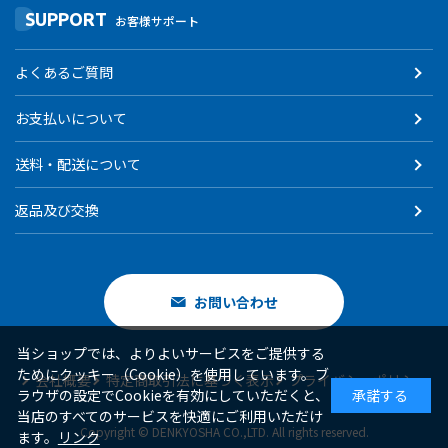
SUPPORT
お客様サポート
よくあるご質問
お支払いについて
送料・配送について
返品及び交換
お問い合わせ
当ショップでは、よりよいサービスをご提供する
ためにクッキー（Cookie）を使用しています。ブ
会社概要
特定商取引法に基づく表示
プライバシーポリシー
ラウザの設定でCookieを有効にしていただくと、
承諾する
当店のすべてのサービスを快適にご利用いただけ
Copyright © DENKYOSHA CO.,LTD. All rights reserved.
ます。
リンク