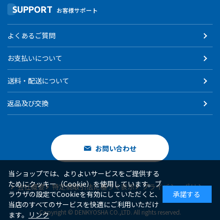
SUPPORT
お客様サポート
よくあるご質問
お支払いについて
送料・配送について
返品及び交換
お問い合わせ
当ショップでは、よりよいサービスをご提供する
ためにクッキー（Cookie）を使用しています。ブ
会社概要
特定商取引法に基づく表示
プライバシーポリシー
ラウザの設定でCookieを有効にしていただくと、
承諾する
当店のすべてのサービスを快適にご利用いただけ
Copyright © DENKYOSHA CO.,LTD. All rights reserved.
ます。
リンク