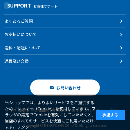
SUPPORT
お客様サポート
よくあるご質問
お支払いについて
送料・配送について
返品及び交換
お問い合わせ
当ショップでは、よりよいサービスをご提供する
ためにクッキー（Cookie）を使用しています。ブ
会社概要
特定商取引法に基づく表示
プライバシーポリシー
ラウザの設定でCookieを有効にしていただくと、
承諾する
当店のすべてのサービスを快適にご利用いただけ
Copyright © DENKYOSHA CO.,LTD. All rights reserved.
ます。
リンク