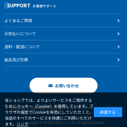
SUPPORT
お客様サポート
よくあるご質問
お支払いについて
送料・配送について
返品及び交換
お問い合わせ
当ショップでは、よりよいサービスをご提供する
ためにクッキー（Cookie）を使用しています。ブ
会社概要
特定商取引法に基づく表示
プライバシーポリシー
ラウザの設定でCookieを有効にしていただくと、
承諾する
当店のすべてのサービスを快適にご利用いただけ
Copyright © DENKYOSHA CO.,LTD. All rights reserved.
ます。
リンク