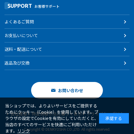
SUPPORT
お客様サポート
よくあるご質問
お支払いについて
送料・配送について
返品及び交換
お問い合わせ
当ショップでは、よりよいサービスをご提供する
ためにクッキー（Cookie）を使用しています。ブ
会社概要
特定商取引法に基づく表示
プライバシーポリシー
ラウザの設定でCookieを有効にしていただくと、
承諾する
当店のすべてのサービスを快適にご利用いただけ
Copyright © DENKYOSHA CO.,LTD. All rights reserved.
ます。
リンク