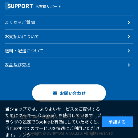
SUPPORT
お客様サポート
よくあるご質問
お支払いについて
送料・配送について
返品及び交換
お問い合わせ
当ショップでは、よりよいサービスをご提供する
ためにクッキー（Cookie）を使用しています。ブ
会社概要
特定商取引法に基づく表示
プライバシーポリシー
ラウザの設定でCookieを有効にしていただくと、
承諾する
当店のすべてのサービスを快適にご利用いただけ
Copyright © DENKYOSHA CO.,LTD. All rights reserved.
ます。
リンク