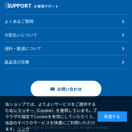
SUPPORT
お客様サポート
よくあるご質問
お支払いについて
送料・配送について
返品及び交換
お問い合わせ
当ショップでは、よりよいサービスをご提供する
ためにクッキー（Cookie）を使用しています。ブ
会社概要
特定商取引法に基づく表示
プライバシーポリシー
ラウザの設定でCookieを有効にしていただくと、
承諾する
当店のすべてのサービスを快適にご利用いただけ
Copyright © DENKYOSHA CO.,LTD. All rights reserved.
ます。
リンク