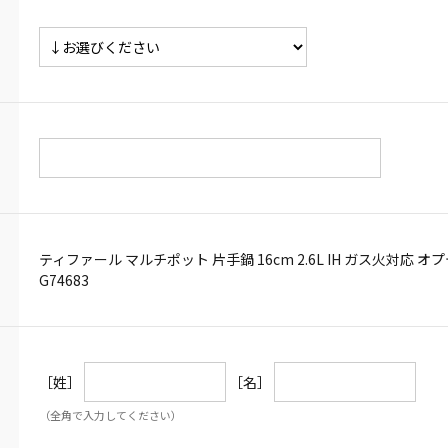
ティファール マルチポット 片手鍋 16cm 2.6L IH ガス火対応 
G74683
［姓］
［名］
（全角で入力してください）