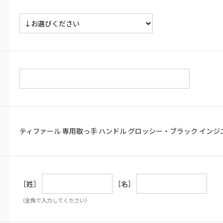
ティファール 専用取っ手 ハンドル グロッシー・ブラック インジニオ
［姓］
［名］
（全角で入力してください）