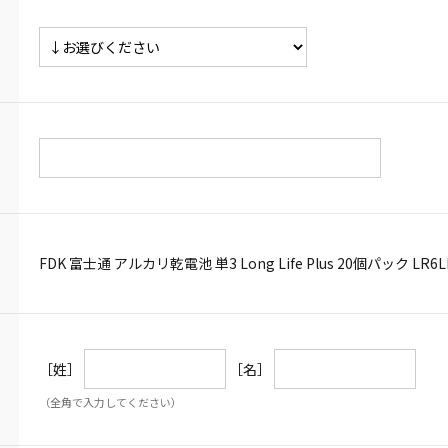
FDK 富士通 アルカリ乾電池 単3 Long Life Plus 20個パック LR6LP
［姓］
［名］
（全角で入力してください）