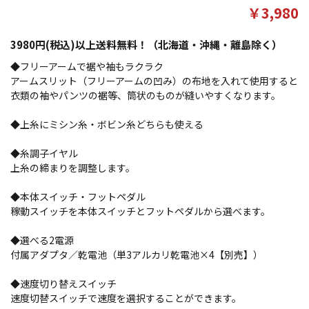
￥3,980
3980円(税込)以上送料無料！（北海道・沖縄・離島除く）
◆フリーアームで裾や袖もラクラク
アームスリット（フリーアームの凹み）の布地を入れて使用すると
衣類の袖やパンツの裾等、筒状のものが縫いやすくなります。
◆上糸にミシン糸・ボビン糸どちらも使える
◆糸調子イヤル
上糸の締まりを調整します。
◆本体スイッチ・フットペダル
稼動スイッチを本体スイッチとフットペダルから選べます。
◆選べる2電源
付属アダプタ／乾電池（単3アルカリ乾電池×4【別売】）
◆速度切り替えスイッチ
速度切替スイッチで速度を選択することができます。