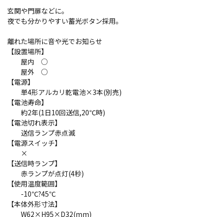
玄関や門扉などに。
夜でも分かりやすい蓄光ボタン採用。
離れた場所に音や光でお知らせ
【設置場所】
屋内 ○
屋外 ○
【電源】
単4形アルカリ乾電池×3本(別売)
【電池寿命】
約2年(1日10回送信,20℃時)
【電池切れ表示】
送信ランプ赤点滅
【電源スイッチ】
×
【送信時ランプ】
赤ランプが点灯(4秒)
【使用温度範囲】
-10℃?45℃
【本体外形寸法】
W62×H95×D32(mm)