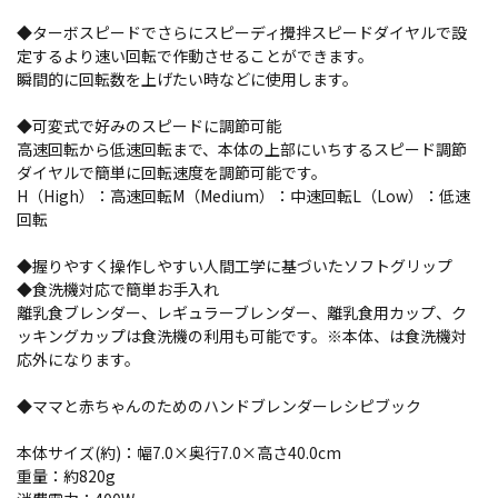
◆ターボスピードでさらにスピーディ攪拌スピードダイヤルで設
定するより速い回転で作動させることができます。
瞬間的に回転数を上げたい時などに使用します。
◆可変式で好みのスピードに調節可能
高速回転から低速回転まで、本体の上部にいちするスピード調節
ダイヤルで簡単に回転速度を調節可能です。
H（High）：高速回転M（Medium）：中速回転L（Low）：低速
回転
◆握りやすく操作しやすい人間工学に基づいたソフトグリップ
◆食洗機対応で簡単お手入れ
離乳食ブレンダー、レギュラーブレンダー、離乳食用カップ、ク
ッキングカップは食洗機の利用も可能です。※本体、は食洗機対
応外になります。
◆ママと赤ちゃんのためのハンドブレンダーレシピブック
本体サイズ(約)：幅7.0×奥行7.0×高さ40.0cm
重量：約820g