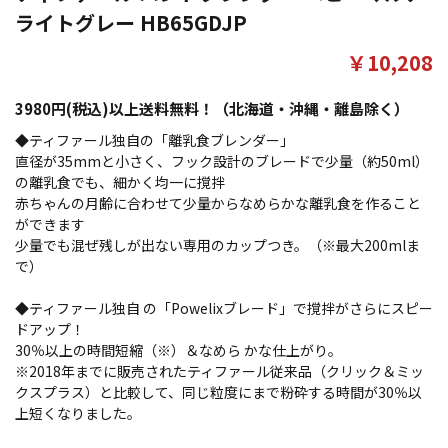
ライトグレー HB65GDJP
￥10,208
3980円(税込)以上送料無料！（北海道・沖縄・離島除く）
◆ティファール独自の「離乳食ブレンダー」
直径が35mmと小さく、フック設計のブレードで少量（約50ml）
の離乳食でも、細かく均一に撹拌
赤ちゃんの月齢に合わせて少量からなめらかな離乳食を作ること
ができます
少量でも混ぜ残しが出ない専用のカップつき。（※最大200mlま
で）
◆ティファール独自 の「Powelixブレード」で撹拌がさらにスピー
ドアップ！
30％以上の時間短縮（※）＆なめら かな仕上がり。
※2018年までに販売されたティファール従来品（クリック＆ミッ
クスプラス）と比較して、同じ粒度にまで粉砕する時間が30％以
上短くなりました。