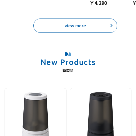
￥4.290
￥
view more
New Products
新製品