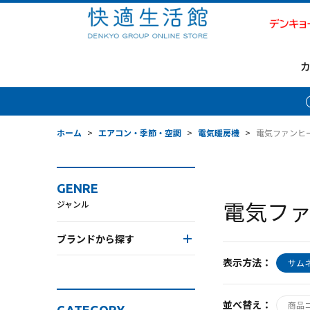
ホーム
>
エアコン・季節・空調
>
電気暖房機
>
電気ファンヒ
GENRE
電気フ
ジャンル
ブランドから探す
表示方法：
サム
並べ替え：
商品