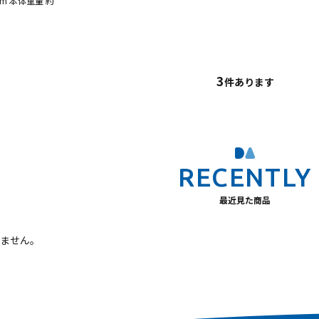
mm 本体重量 約
3
件あります
最近見た商品
ません。