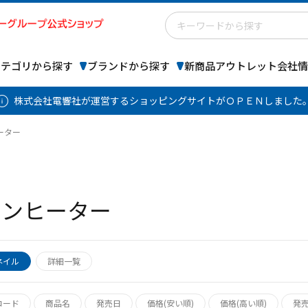
カテゴリから探す
ブランドから探す
新商品
アウトレット
会社情
株式会社電響社が運営するショッピングサイトがＯＰＥＮしました
ーター
ァンヒーター
ネイル
詳細一覧
コード
商品名
発売日
価格(安い順)
価格(高い順)
発