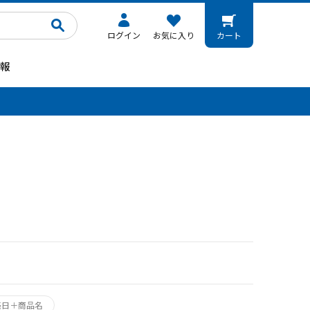
ログイン
お気に入り
カート
報
。
売日＋商品名