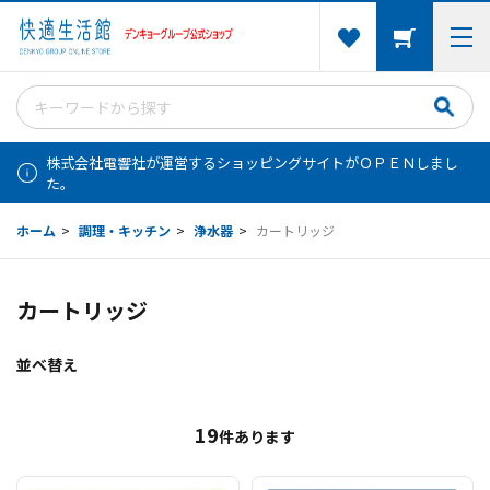
株式会社電響社が運営するショッピングサイトがＯＰＥＮしまし
た。
ホーム
>
調理・キッチン
>
浄水器
>
カートリッジ
カートリッジ
並べ替え
19
件あります