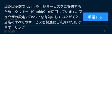
BRAND
当ショップでは、よりよいサービスをご提供する
ブランドから探す
ためにクッキー（Cookie）を使用しています。ブ
ラウザの設定でCookieを有効にしていただくと、
承諾する
ゼピール
当店のすべてのサービスを快適にご利用いただけ
ます。
リンク
macaful
シー・シー・ピー
アピックス
ソーダスパークル
maxell
SUPPORT
お客様サポート
よくあるご質問