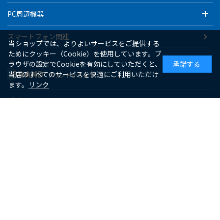
PC周辺機器
スマートフォン関連
当ショップでは、よりよいサービスをご提供する
ためにクッキー（Cookie）を使用しています。ブ
ラウザの設定でCookieを有効にしていただくと、
承諾する
BRAND
当店のすべてのサービスを快適にご利用いただけ
ブランドから探す
ます。
リンク
ゼピール
macaful
シー・シー・ピー
アピックス
ソーダスパークル
maxell