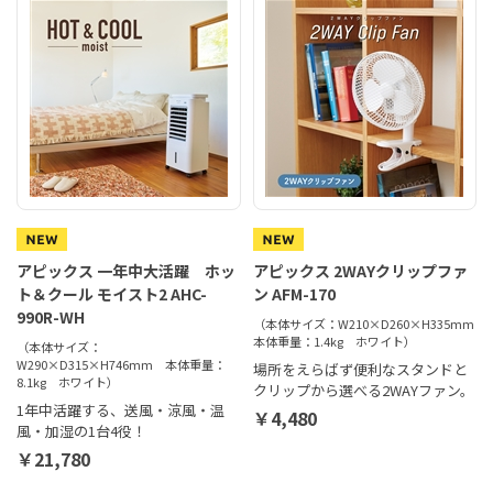
アピックス 一年中大活躍 ホッ
アピックス 2WAYクリップファ
ト＆クール モイスト2 AHC-
ン AFM-170
990R-WH
（本体サイズ：W210×D260×H335mm
本体重量：1.4kg ホワイト）
（本体サイズ：
W290×D315×H746mm 本体重量：
場所をえらばず便利なスタンドと
8.1kg ホワイト）
クリップから選べる2WAYファン。
1年中活躍する、送風・涼風・温
￥4,480
風・加湿の1台4役！
￥21,780