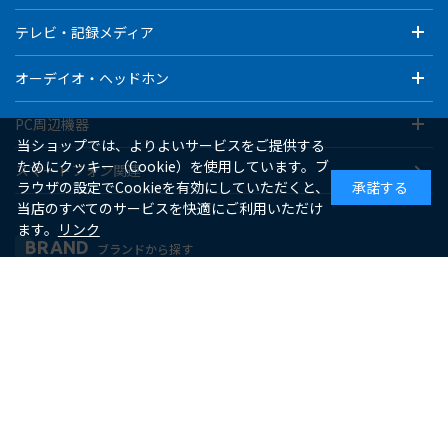
テレビ・記録メディア
オーデイオ・ヘッドホン
PC周辺機器
当ショップでは、よりよいサービスをご提供する
ためにクッキー（Cookie）を使用しています。ブ
スマートフォン関連
ラウザの設定でCookieを有効にしていただくと、
承諾する
当店のすべてのサービスを快適にご利用いただけ
ます。
リンク
BRAND
ブランドから探す
ゼピール
macaful
シー・シー・ピー
アピックス