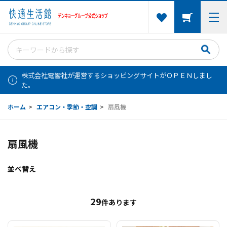
株式会社電響社が運営するショッピングサイトがＯＰＥＮしまし
た。
ホーム
>
エアコン・季節・空調
>
扇風機
扇風機
並べ替え
29
件あります