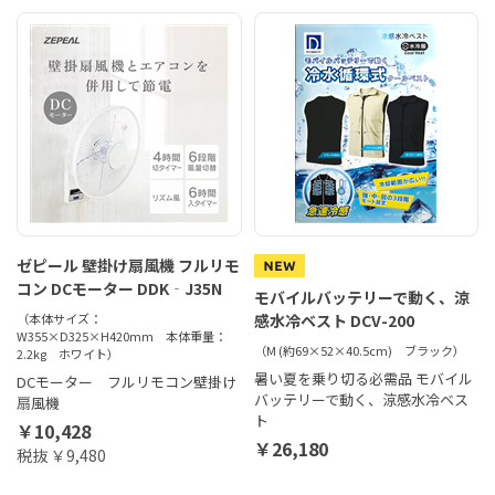
ゼピール 壁掛け扇風機 フルリモ
コン DCモーター DDK‐J35N
モバイルバッテリーで動く、涼
（本体サイズ：
感水冷ベスト DCV-200
W355×D325×H420mm 本体重量：
（M (約69×52×40.5cm) ブラック）
2.2kg ホワイト）
暑い夏を乗り切る必需品 モバイル
DCモーター フルリモコン壁掛け
バッテリーで動く、涼感水冷ベス
扇風機
ト
￥10,428
￥26,180
税抜 ￥9,480