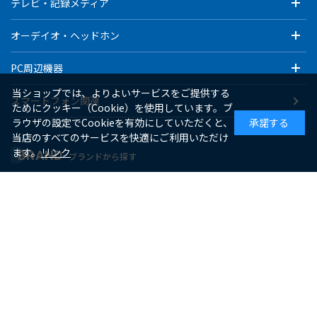
テレビ・記録メディア
オーデイオ・ヘッドホン
PC周辺機器
当ショップでは、よりよいサービスをご提供する
スマートフォン関連
ためにクッキー（Cookie）を使用しています。ブ
ラウザの設定でCookieを有効にしていただくと、
承諾する
当店のすべてのサービスを快適にご利用いただけ
ます。
リンク
BRAND
ブランドから探す
ゼピール
macaful
シー・シー・ピー
アピックス