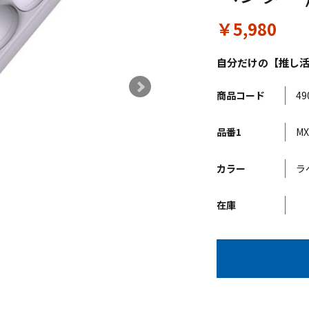
￥5,980
自分だけの【推し
商品コード
49
品番1
MX
カラー
ラ
在庫