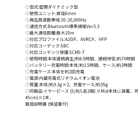
◇型式:密閉ダイナミック型
◇使用ユニット:直径6mm
◇再生周波数帯域:20-20,000Hz
◇通信方式:Bluetooth標準規格Ver.5.3
◇最大通信距離:最大10m
◇対応プロファイル:A2DP、AVRCP、HFP
◇対応コーデック:SBC
◇対応コンテンツ保護:SCMS-T
◇使用時間:本体連続再生/約6.5時間、連続待受/約70時間
◇バッテリー充電時間:本体/約1.5時間、ケース/約2時間
◇充電ケース:本体を約2回充電
◇電源:内蔵充電式リチウムイオン電池
◇質量:本体/約3.3g×2、充電ケース/約35g
◇同梱品:イヤーピース (S/M/L各2個) ※Mは本体に装着、充電
45cm)×1本、
取扱説明書 (保証書付)