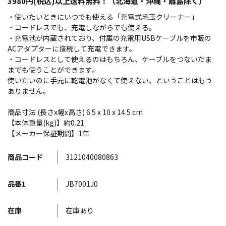
3980円(税込)以上送料無料！（北海道・沖縄・離島除く）
・使いたいときにいつでも使える「充電式毛玉クリーナー」
・コードレスでも、充電しながらでも使える。
・充電池が内蔵されており、付属の充電用USBケーブルを市販の
ACアダプターに接続して充電できます。
・コードレスとして使えるのはもちろん、ケーブルをつないだま
までも使うことができます。
使いたいのに手元に乾電池がなくて使えない、ということはもう
ありません。
商品寸法 (長さx幅x高さ) 6.5 x 10 x 14.5 cm
【本体重量(kg)】約0.21
【メーカー保証期間】1年
商品コード
3121040080863
品番1
JB7001J0
在庫
在庫あり