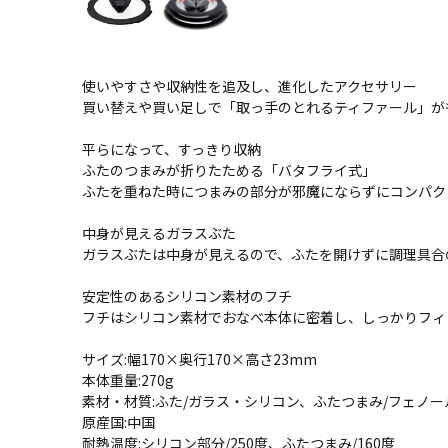
使いやすさや収納性を追及し、進化したアクセサリー
買い替えや買い足しで「取っ手のとれるティファール」が
平らになって、すっきり収納
ふたのつまみが折りたためる「バタフライ式」
ふたを重ねた時につまみの部分が邪魔にならずにコンパク
中身が見えるガラスぶた
ガラスぶたは中身が見えるので、ふたを開けずに調理具合
安定性のあるシリコン素材のフチ
フチはシリコン素材でおなべ本体に密着し、しっかりフィ
サイズ:幅170×奥行170×高さ23mm
本体重量:270g
素材・材質:ふた/ガラス・シリコン、ふたつまみ/フェノー
原産国:中国
耐熱温度:シリコン部分/250度、ふたつまみ/160度