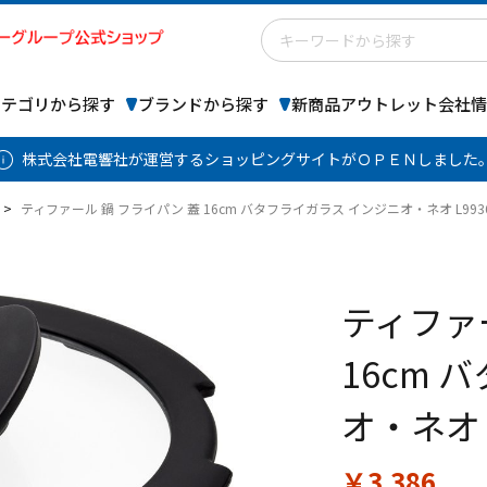
カテゴリから探す
ブランドから探す
新商品
アウトレット
会社情
株式会社電響社が運営するショッピングサイトがＯＰＥＮしました
>
ティファール 鍋 フライパン 蓋 16cm バタフライガラス インジニオ・ネオ L993
ティファ
16cm 
オ・ネオ L
￥3,386