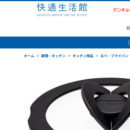
ホーム
>
調理・キッチン
>
キッチン用品
>
なべ・フライパン