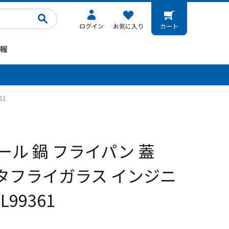
ログイン
お気に入り
カート
報
。
61
ール 鍋 フライパン 蓋
バタフライガラス インジニ
99361