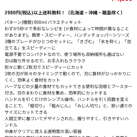
3980円(税込)以上送料無料！（北海道・沖縄・離島除く）
パターン(種類):900ml バラエティキット
わずか5秒※で多彩なレシピを (※食材によって時間が異なること
があります)。簡単・スピーディー、ハンディチョッパーシリーズ
3種のブレードがひとつのセットに。「きざむ」「氷を砕く」「泡
立てる」をスピーディーに
電源不要でコンパクトなので、使う場所も収納場所も選ばない
刃は取り外せるので、お手入れもラクラク
別々に動く2枚刃でスピーディーにカット
2枚の刃が別々のタイミングで動くので、刃に食材がひっかかりに
くく、効率よく食材をカット
ハーブなどの少量の食材でもカットできる便利な羽根とブースター
付き。刃のまわりに食材を集め、効率的にカットする
ハンドルを引くだけのシンプル操作。ハンドルを引く回数を変え
ることで、「粗切り」「粗みじん」「みじん切り」と、思い通りの
サイズにカットできる
人間工学に基づいてデザインされた、握りやすく、引きやすいハ
ンドル
中身がクリアに見える透明度の高い容器