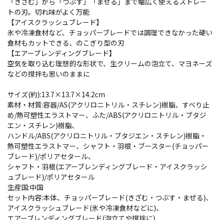
「きざむ」から「つぶす」「まぜる」まで幅広く使えるストレー
トの刃。切れ味がよく万能
【アイスクラッシュブレード】
氷や冷凍食材など、チョッパーブレードでは調理できなかった硬い
食材もカットできる、のこぎり型の刃
【エアーブレンディングブレード】
空気を取り込む理想的な形状で、生クリームの泡立て、マヨネーズ
などの撹拌も思いのままに
サイズ(約):13.7×13.7×14.2cm
素材・材質:容器/AS(アクリロニトリル・スチレン)樹脂、すべり止
め/熱可塑性エラストマー、ふた/ABS(アクリロニトリル・ブタジ
エン・スチレン)樹脂、
ハンドル/ABS(アクリロニトリル・ブタジエン・スチレン)樹脂・
熱可塑性エラストマー、シャフト・羽根・ブースター(チョッパー
ブレード)/ポリアセタール、
シャフト・羽根(エアーブレンディングブレード・アイスクラッシ
ュブレード)/ポリアセタール
生産国:中国
セット内容:本体、チョッパーブレード(きざむ・つぶす・まぜる)、
アイスクラッシュブレード(氷や冷凍食材などに)、
エアーブレンディングブレード(泡立てや撹拌に)