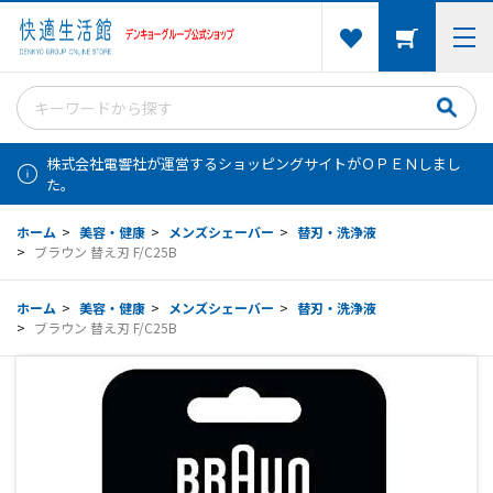
株式会社電響社が運営するショッピングサイトがＯＰＥＮしまし
た。
ホーム
>
美容・健康
>
メンズシェーバー
>
替刃・洗浄液
>
ブラウン 替え刃 F/C25B
ホーム
>
美容・健康
>
メンズシェーバー
>
替刃・洗浄液
>
ブラウン 替え刃 F/C25B