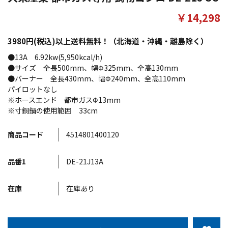
￥14,298
3980円(税込)以上送料無料！（北海道・沖縄・離島除く）
●13A 6.92kw(5,950kcal/h)
●サイズ 全長500mm、幅Φ325mm、全高130mm
●バーナー 全長430mm、幅Φ240mm、全高110mm
パイロットなし
※ホースエンド 都市ガスΦ13mm
※寸銅鍋の使用範囲 33cm
商品コード
4514801400120
品番1
DE-21J13A
在庫
在庫あり