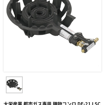
大栄産業 都市ガス専用 鋳物コンロ DE-21J SC