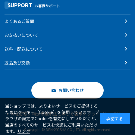
SUPPORT
お客様サポート
よくあるご質問
お支払いについて
送料・配送について
返品及び交換
お問い合わせ
当ショップでは、よりよいサービスをご提供する
ためにクッキー（Cookie）を使用しています。ブ
会社概要
特定商取引法に基づく表示
プライバシーポリシー
ラウザの設定でCookieを有効にしていただくと、
承諾する
当店のすべてのサービスを快適にご利用いただけ
Copyright © DENKYOSHA CO.,LTD. All rights reserved.
ます。
リンク