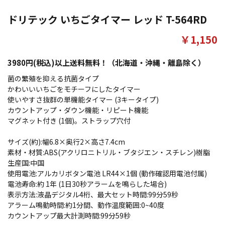
ドリテック いちごタイマー レッド T-564RD
￥1,150
3980円(税込)以上送料無料！（北海道・沖縄・離島除く）
菌の繁殖を抑える抗菌タイプ
かわいいいちごをモチーフにしたタイマー
使いやすさ抜群の単機能タイマー (3キータイプ)
カウントアップ・ダウン機能・リピート機能
マグネット付き (1個)。ストラップ穴付
サイズ(約):幅6.8×奥行2×高さ7.4cm
素材・材質:ABS(アクリロニトリル・ブタジエン・スチレン)樹脂
生産国:中国
使用電池:アルカリボタン電池 LR44×1個 (動作確認用電池付属)
電池寿命:約 1年 (1日30秒アラームを鳴らした場合)
表示方法:液晶デジタル4桁、最大セット時間:99分59秒
アラーム鳴動時間:約1分間、動作温度範囲:0~40度
カウントアップ最大計測時間:99分59秒