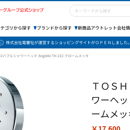
カテゴリから探す
ブランドから探す
新商品
アウトレット
会社情
株式会社電響社が運営するショッピングサイトがＯＰＥＮしました
ブルシャワーヘッド AngelAir TH-102 クロームメッキ
ＴＯＳＨ
ワーヘッド 
ームメッ
￥17,600