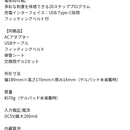
電使用可能。
多彩な刺激を体感できる20ステッププログラム
充電インターフェイス：USB Type-C採用
フィッティングベルト付
【同梱品】
ACアダプター
USBケーブル
フィッティングベルト
保管シート
交換用ゲル1セット
外形寸法
幅189mm×高さ170mm×厚み14mm（ゲルパッド未装着時）
質量
約70g（ゲルパッド未装着時）
入力電圧/電流
DC5V/最大200mA
内蔵電池