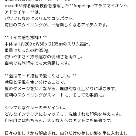
maxellが誇る最新技術を搭載した**Angeliqueプラズマイオンヘ
アドライヤー**は、
パワフルなのにスリムでコンパクト。
毎日のスタイリングが、一層楽しくなるアイテムです。
**サイズ感も抜群！**
本体はH約200 x W50 x D195㎜のスリム設計、
重量はたったの約350g。
使いやすさと持ち運びの便利さを両立し、
自宅でも旅行先でも大活躍します。
**温冷モード搭載で髪にやさしい。**
冷風と温風を使い分けることで、
髪のダメージを抑えながら、理想的な仕上がりに導きます。
毎朝のスタイリングがスマートに、そして効果的に。
シンプルなグレーのデザインは、
どんなインテリアにもマッチし、洗練された印象を与えます。
自分用にはもちろん、大切な人へのギフトにも最適です。
日々の忙しさから解放され、自分だけの美しい髪を手に入れまし