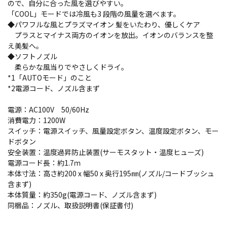
ので、自分に合った風を選びやすい。
「COOL」モードでは冷風も3 段階の風量を選べます。
◆パワフルな風とプラズマイオン 髪をいたわり、優しくケア
プラスとマイナス両方のイオンを放出。イオンのバランスを整
え美髪へ。
◆ソフトノズル
柔らかな風当りでやさしくドライ。
*1「AUTOモード」のこと
*2電源コード、ノズル含まず
電源：AC100V 50/60Hz
消費電力：1200W
スイッチ：電源スイッチ、風量設定ボタン、温度設定ボタン、モー
ドボタン
安全装置：温度過昇防止装置(サーモスタット・温度ヒューズ)
電源コード長：約1.7ｍ
本体寸法：高さ約200 x 幅50 x 奥行195㎜(ノズル/コードブッシュ
含まず)
本体質量：約350g(電源コード、ノズル含まず)
同梱品：ノズル、取扱説明書(保証書付)