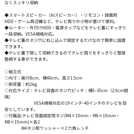
なくスッキリ収納
◆スマートスピーカー（AIスピーカー）・リモコン・録画用
HDD・ゲーム周辺機など、テレビ周りの小物が置けて便利。
◆ルーター・外付けHDD・電源タップなどをテレビ裏にすっきり
一括収納。VESA規格対応。
◆テレビ裏のネジ穴にねじ込んで固定するだけなので簡単に設置
できます。
◆テレビ裏で隠して収納できるのでテレビ周りをすっきりと整理
整頓する事ができます。
◇組立式
◇内寸：奥行8cm、横40cm、高さ1.5cm
◇耐荷重：約2kg
◇対応サイズ：テレビ背面のネジ穴ピッチ：横5-35cm（2.5cm間
隔）
VESA規格対応の19インチ-40インチのテレビを目
安としています。
◇付属品:テレビ背面固定用ネジ(M4×10mm・M6×10mm・
M8×15mm)×各2
M4ネジ用ワッシャー×2 六角レンチ