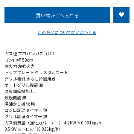
この商品について問い合わせる
ガス種 プロパンガス（LP）
コンロ幅 59cm
強火力 左強火力
トッププレート クリスタルコート
グリル機能 水なし片面焼き
オートグリル機能 無
温度調節機能 無
炊飯機能 無
湯沸かし機能 無
コンロ調理タイマー 無
グリル調理タイマー 無
ガス消費量（強化力バーナー） 4.2KW ※0.301kg/h
0.5KW ※トロ火（0.036kg/h）