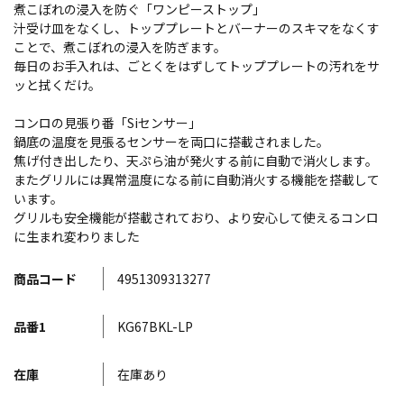
煮こぼれの浸入を防ぐ「ワンピーストップ」
汁受け皿をなくし、トッププレートとバーナーのスキマをなくす
ことで、煮こぼれの浸入を防ぎます。
毎日のお手入れは、ごとくをはずしてトッププレートの汚れをサ
ッと拭くだけ。
コンロの見張り番「Siセンサー」
鍋底の温度を見張るセンサーを両口に搭載されました。
焦げ付き出したり、天ぷら油が発火する前に自動で消火します。
またグリルには異常温度になる前に自動消火する機能を搭載して
います。
グリルも安全機能が搭載されており、より安心して使えるコンロ
に生まれ変わりました
商品コード
4951309313277
品番1
KG67BKL-LP
在庫
在庫あり