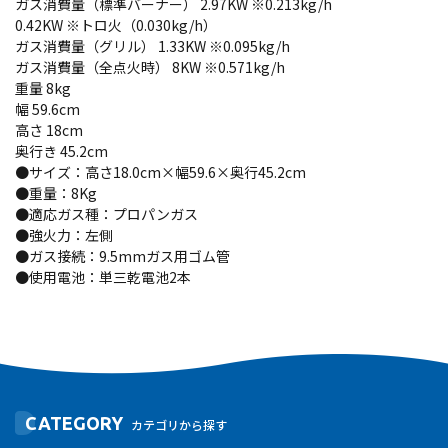
ガス消費量（標準バーナー） 2.97KW ※0.213kg/h
0.42KW ※トロ火（0.030kg/h）
ガス消費量（グリル） 1.33KW ※0.095kg/h
ガス消費量（全点火時） 8KW ※0.571kg/h
重量 8kg
幅 59.6cm
高さ 18cm
奥行き 45.2cm
●サイズ：高さ18.0cm×幅59.6×奥行45.2cm
●重量：8Kg
●適応ガス種：プロパンガス
●強火力：左側
●ガス接続：9.5mmガス用ゴム管
●使用電池：単三乾電池2本
CATEGORY
カテゴリから探す