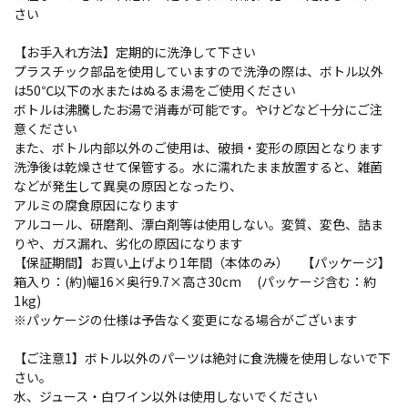
さい
【お手入れ方法】定期的に洗浄して下さい
プラスチック部品を使用していますので洗浄の際は、ボトル以外
は50℃以下の水またはぬるま湯をご使用ください
ボトルは沸騰したお湯で消毒が可能です。やけどなど十分にご注
意ください
また、ボトル内部以外のご使用は、破損・変形の原因となります
洗浄後は乾燥させて保管する。水に濡れたまま放置すると、雑菌
などが発生して異臭の原因となったり、
アルミの腐食原因になります
アルコール、研磨剤、漂白剤等は使用しない。変質、変色、詰ま
りや、ガス漏れ、劣化の原因になります
【保証期間】お買い上げより1年間（本体のみ） 【パッケージ】
箱入り：(約)幅16×奥行9.7×高さ30cm (パッケージ含む：約
1kg)
※パッケージの仕様は予告なく変更になる場合がございます
【ご注意1】ボトル以外のパーツは絶対に食洗機を使用しないで下
さい。
水、ジュース・白ワイン以外は使用しないでください