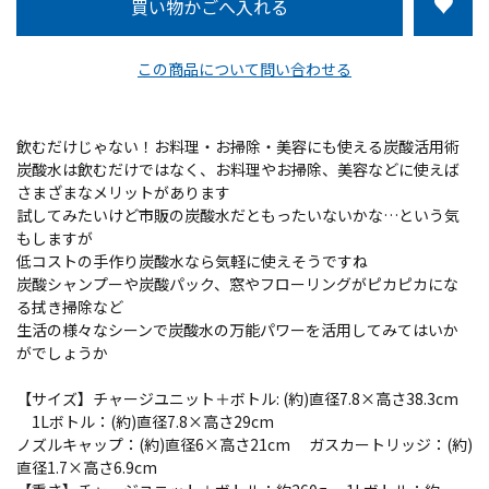
この商品について問い合わせる
飲むだけじゃない！お料理・お掃除・美容にも使える炭酸活用術
炭酸水は飲むだけではなく、お料理やお掃除、美容などに使えば
さまざまなメリットがあります
試してみたいけど市販の炭酸水だともったいないかな…という気
もしますが
低コストの手作り炭酸水なら気軽に使えそうですね
炭酸シャンプーや炭酸パック、窓やフローリングがピカピカにな
る拭き掃除など
生活の様々なシーンで炭酸水の万能パワーを活用してみてはいか
がでしょうか
【サイズ】チャージユニット＋ボトル: (約)直径7.8×高さ38.3cm
1Lボトル：(約)直径7.8×高さ29cm
ノズルキャップ：(約)直径6×高さ21cm ガスカートリッジ：(約)
直径1.7×高さ6.9cm