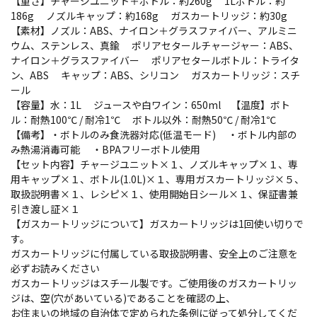
【重さ】チャージユニット＋ボトル：約260g 1Lボトル：約
186g ノズルキャップ：約168g ガスカートリッジ：約30g
【素材】ノズル：ABS、ナイロン＋グラスファイバー、アルミニ
ウム、ステンレス、真鍮 ポリアセタールチャージャー：ABS、
ナイロン＋グラスファイバー ポリアセタールボトル：トライタ
ン、ABS キャップ：ABS、シリコン ガスカートリッジ：スチ
ール
【容量】水：1L ジュースや白ワイン：650ml 【温度】ボト
ル：耐熱100℃ / 耐冷1℃ ボトル以外：耐熱50℃ / 耐冷1℃
【備考】・ボトルのみ食洗器対応(低温モード) ・ボトル内部の
み熱湯消毒可能 ・BPAフリーボトル使用
【セット内容】チャージユニット×１、ノズルキャップ×１、専
用キャップ×１、ボトル(1.0L)×１、専用ガスカートリッジ×５、
取扱説明書×１、レシピ×１、使用開始日シール×１、保証書兼
引き渡し証×１
【ガスカートリッジについて】ガスカートリッジは1回使い切りで
す。
ガスカートリッジに付属している取扱説明書、安全上のご注意を
必ずお読みください
ガスカートリッジはスチール製です。ご使用後のガスカートリッ
ジは、空(穴があいている)であることを確認の上、
お住まいの地域の自治体で定められた条例に従って処分してくだ