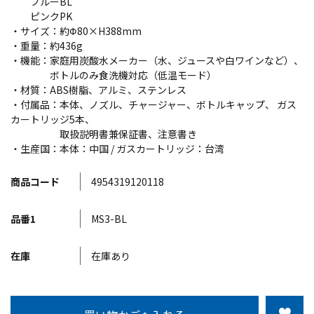
ブルーBL
ピンクPK
・サイズ：約Φ80×H388mm
・重量：約436g
・機能：家庭用炭酸水メーカー（水、ジュースや白ワインなど）、
ボトルのみ食洗機対応（低温モード）
・材質：ABS樹脂、アルミ、ステンレス
・付属品：本体、ノズル、チャージャー、ボトルキャップ、 ガス
カートリッジ5本、
取扱説明書兼保証書、注意書き
・生産国：本体：中国 / ガスカートリッジ：台湾
商品コード
4954319120118
品番1
MS3-BL
在庫
在庫あり