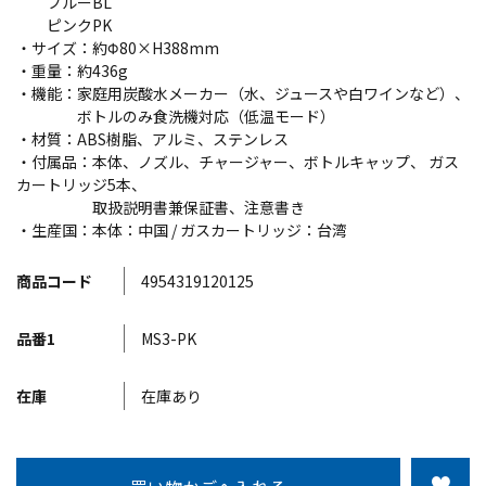
ブルーBL
ピンクPK
・サイズ：約Φ80×H388mm
・重量：約436g
・機能：家庭用炭酸水メーカー（水、ジュースや白ワインなど）、
ボトルのみ食洗機対応（低温モード）
・材質：ABS樹脂、アルミ、ステンレス
・付属品：本体、ノズル、チャージャー、ボトルキャップ、 ガス
カートリッジ5本、
取扱説明書兼保証書、注意書き
・生産国：本体：中国 / ガスカートリッジ：台湾
商品コード
4954319120125
品番1
MS3-PK
在庫
在庫あり