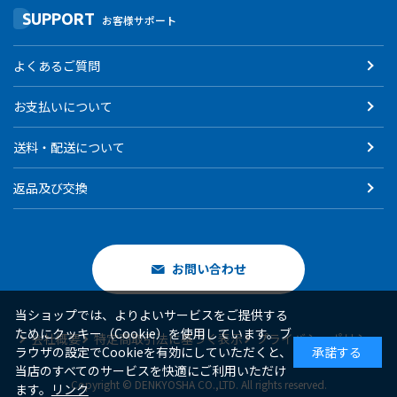
SUPPORT
お客様サポート
よくあるご質問
お支払いについて
送料・配送について
返品及び交換
お問い合わせ
当ショップでは、よりよいサービスをご提供する
ためにクッキー（Cookie）を使用しています。ブ
会社概要
特定商取引法に基づく表示
プライバシーポリシー
ラウザの設定でCookieを有効にしていただくと、
承諾する
当店のすべてのサービスを快適にご利用いただけ
Copyright © DENKYOSHA CO.,LTD. All rights reserved.
ます。
リンク