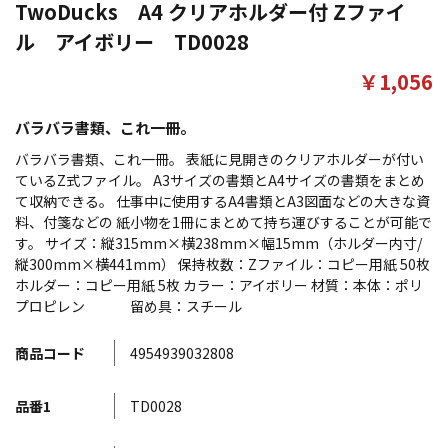
TwoDucks A4 クリアホルダー付 Zファイ
ル アイボリー TD0028
￥1,056
バラバラ書類、これ一冊。
バラバラ書類、これ一冊。 表紙に見開きのクリアホルダーが付い
ているZ式ファイル。 A3サイズの書類とA4サイズの書類をまとめ
て収納できる。 仕事中に使用するA4書類とA3図面などの大きな資
料、付箋などの 紙小物を1冊にまとめて持ち運びすることが可能で
す。 サイズ：縦315mm×横238mm×幅15mm（ホルダー内寸/
縦300mm×横441mm） 保持枚数：Zファイル：コピー用紙 50枚
ホルダー：コピー用紙 5枚 カラー：アイボリー 材質：本体：ポリ
プロピレン 留め具：スチール
商品コード
4954939032808
品番1
TD0028