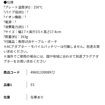
●仕様
?プレート温度(約)：150℃
?パイプ径(約)：?
?イオン機能：?
?電源：?
?消費電力(約)：?
?サイズ：幅2.7×奥行3.5×高さ17.4cm
?質量(約)：163g
?付属品：専用USBケーブル・ポーチ
※ACアダプター・モバイルバッテリーは付属しません。別途お買
い求めください。
※海外でご使用の場合には、国や地域に合わせて別途プラグアダ
プターをお買い求めください
商品コード
4969133908972
品番1
ES
在庫
在庫あり