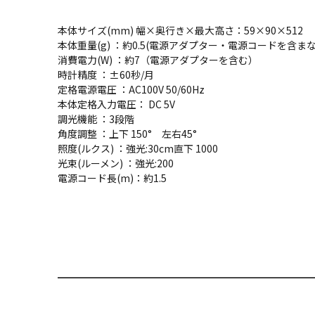
本体サイズ(mm) 幅×奥行き×最大高さ：59×90×512
本体重量(g) ：約0.5(電源アダプター・電源コードを含ま
消費電力(W) ：約7（電源アダプターを含む）
時計精度 ：±60秒/月
定格電源電圧 ：AC100V 50/60Hz
本体定格入力電圧： DC 5V
調光機能 ：3段階
角度調整 ：上下 150° 左右45°
照度(ルクス) ：強光:30cm直下 1000
光束(ルーメン) ：強光:200
電源コード長(m)：約1.5