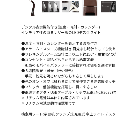
デジタル表示機能付き(温度・時刻・カレンダー)
インテリア性のあるレザー調のLEDデスクライト
●温度・時刻・カレンダーを表示する液晶付き
●アラーム・スヌーズ機能付き 目覚まし時計としても使え
●フレキシブルアーム設計により上下約150°・左右45°
●コンセント・USBどちらからでも給電可能
別売のモバイルバッテリーに接続すれば場所を選ばず使
●３段階調光（弱光-中光-強光）
手元・枕元を明るいながらもやさしく照らします
●光のオン・オフは触れるだけで操作できる高感度タッチ
●フリッカー低減機能を搭載し、目にやさしい
●電源アダプタ・USBケーブル・リチウム電池(CR2032)
※リチウム電池は本体に内蔵されています
※リチウム電池は動作確認用です
検索用ワード:学習机 クランプ式 充電式 卓上ライト デスク