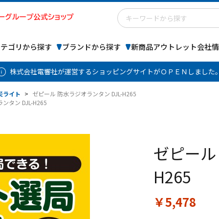
カテゴリから探す
ブランドから探す
新商品
アウトレット
会社情
株式会社電響社が運営するショッピングサイトがＯＰＥＮしました
災ライト
>
ゼピール 防水ラジオランタン DJL-H265
タン DJL-H265
ゼピール 
H265
￥5,478