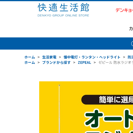
ホーム
>
生活家電
>
懐中電灯・ランタン・ヘッドライト
>
防
ホーム
>
ブランドから探す
>
ZEPEAL
>
ゼピール 防水ラジオラン