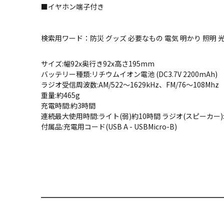
■イヤホン端子付き
検索用ワード：防災 グッズ 必要なもの 電気 明かり 照明 光
サイズ:幅92x奥行き92x高さ195mm
バッテリー種類:リチウムイオン電池 (DC3.7V 2200mAh)
ラジオ受信周波数:AM/522～1629kHz、FM/76～108Mhz
重量:約465g
充電時間:約3時間
連続最大使用時間:ライト(弱)約10時間 ラジオ(スピーカー)
付属品:充電用コード(USB A - USBMicro-B)