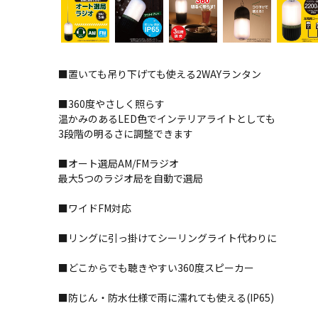
■置いても吊り下げても使える2WAYランタン
■360度やさしく照らす
温かみのあるLED色でインテリアライトとしても
3段階の明るさに調整できます
■オート選局AM/FMラジオ
最大5つのラジオ局を自動で選局
■ワイドFM対応
■リングに引っ掛けてシーリングライト代わりに
■どこからでも聴きやすい360度スピーカー
■防じん・防水仕様で雨に濡れても使える(IP65)