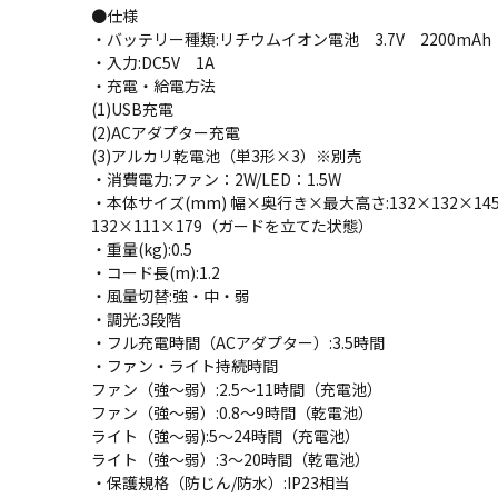
●仕様
・バッテリー種類:リチウムイオン電池 3.7V 2200mAh
・入力:DC5V 1A
・充電・給電方法
(1)USB充電
(2)ACアダプター充電
(3)アルカリ乾電池（単3形×3）※別売
・消費電力:ファン：2W/LED：1.5W
・本体サイズ(mm) 幅×奥行き×最大高さ:132×132×1
132×111×179（ガードを立てた状態）
・重量(kg):0.5
・コード長(m):1.2
・風量切替:強・中・弱
・調光:3段階
・フル充電時間（ACアダプター）:3.5時間
・ファン・ライト持続時間
ファン（強～弱）:2.5～11時間（充電池）
ファン（強～弱）:0.8～9時間（乾電池）
ライト（強～弱):5～24時間（充電池）
ライト（強～弱）:3～20時間（乾電池）
・保護規格（防じん/防水）:IP23相当