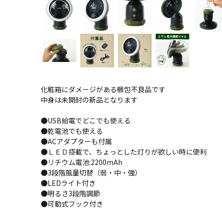
化粧箱にダメージがある梱包不良品です
中身は未開封の新品となります
●USB給電でどこでも使える
●乾電池でも使える
●ACアダプターも付属
●ＬＥＤ搭載で、ちょっとした灯りが欲しい時に便利
●リチウム電池:2200mAh
●3段階風量切替（弱・中・強）
●LEDライト付き
●明るさ3段階調節
●可動式フック付き