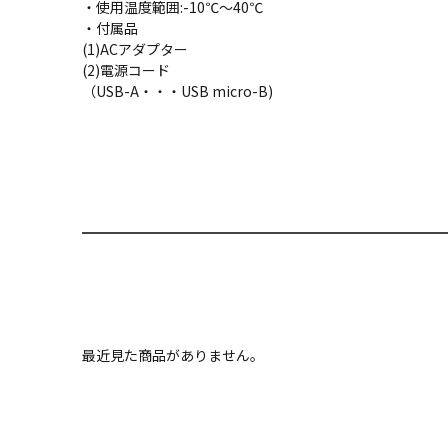
・使用温度範囲:-10℃～40℃
・付属品
(1)ACアダプター
(2)電源コード
（USB-A・・・USB micro-B)
最近見た商品がありません。