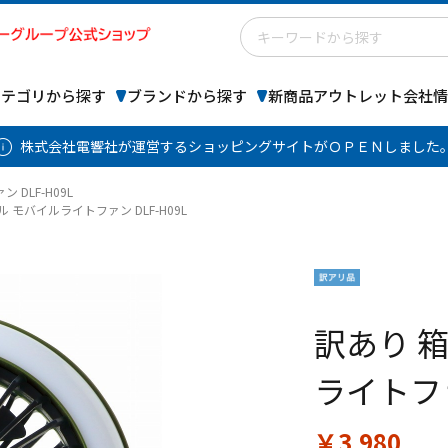
カテゴリから探す
ブランドから探す
新商品
アウトレット
会社情
株式会社電響社が運営するショッピングサイトがＯＰＥＮしました
DLF-H09L
 モバイルライトファン DLF-H09L
訳あり 
ライトファ
￥3,980