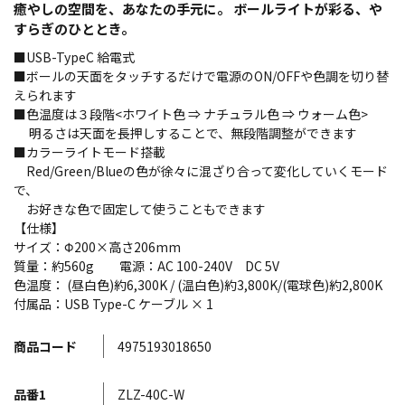
癒やしの空間を、あなたの手元に。 ボールライトが彩る、や
すらぎのひととき。
■USB-TypeC 給電式
■ボールの天面をタッチするだけで電源のON/OFFや色調を切り替
えられます
■色温度は３段階<ホワイト色 ⇒ ナチュラル色 ⇒ ウォーム色>
明るさは天面を長押しすることで、無段階調整ができます
■カラーライトモード搭載
Red/Green/Blueの色が徐々に混ざり合って変化していくモード
で、
お好きな色で固定して使うこともできます
【仕様】
サイズ：Φ200×高さ206mm
質量：約560g 電源：AC 100-240V DC 5V
色温度： (昼白色)約6,300K / (温白色)約3,800K/(電球色)約2,800K
付属品：USB Type-C ケーブル × 1
商品コード
4975193018650
品番1
ZLZ-40C-W